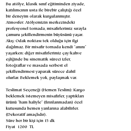
Bu atölye, klasik sınıf eğitiminden ziyade, 
katılımcının usta ile birebir çalıştığı özel 
bir deneyim olarak kurgulanmıştır.
​Atmosfer: Atölyemizin merkezindeki 
profesyonel tornada, misafirlerimiz sırayla 
çamuru şekillendirmenin büyüsünü yaşar.
​Akış: Odak noktası tek olduğu için ilgi 
dağılmaz. Bir misafir tornada kendi "anını" 
yaşarken; diğer misafirlerimiz çay/kahve 
eşliğinde bu sinematik süreci izler, 
fotoğraflar ve masada serbest el 
şekillendirmesi yaparak sürece dahil 
olurlar. Beklemek yok, paylaşmak var.
Teslimat Seçeneği (Hemen Teslim): Kargo 
beklemek istemeyen misafirler, yaptıkları 
ürünü "ham haliyle" (fırınlanmadan) özel 
kutusunda hemen yanlarına alabilirler. 
(Dekoratif amaçlıdır).
Süre her bir kişi için 15 dk
Fiyat 1200 TL