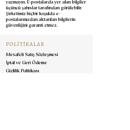
yazmayın. E-postalarda yer alan bilgiler
üçüncü şahıslar tarafından görülebilir.
Şirketimiz hiçbir koşulda e-
postalarınızdan aktarılan bilgilerin
güvenliğini garanti etmez.
POLİTİKALAR
Mesafeli Satış Sözleşmesi
İptal ve Geri Ödeme
Gizlilik Politikası
Nakliye Politikası
KOLEKSİYONLAR
Functional Ceramics
Decorative Art Objects
Collections
Custom Designs