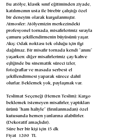
Bu atölye, klasik sınıf eğitiminden ziyade, 
katılımcının usta ile birebir çalıştığı özel 
bir deneyim olarak kurgulanmıştır.
​Atmosfer: Atölyemizin merkezindeki 
profesyonel tornada, misafirlerimiz sırayla 
çamuru şekillendirmenin büyüsünü yaşar.
​Akış: Odak noktası tek olduğu için ilgi 
dağılmaz. Bir misafir tornada kendi "anını" 
yaşarken; diğer misafirlerimiz çay/kahve 
eşliğinde bu sinematik süreci izler, 
fotoğraflar ve masada serbest el 
şekillendirmesi yaparak sürece dahil 
olurlar. Beklemek yok, paylaşmak var.
Teslimat Seçeneği (Hemen Teslim): Kargo 
beklemek istemeyen misafirler, yaptıkları 
ürünü "ham haliyle" (fırınlanmadan) özel 
kutusunda hemen yanlarına alabilirler. 
(Dekoratif amaçlıdır).
Süre her bir kişi için 15 dk
Fiyat 1200 TL