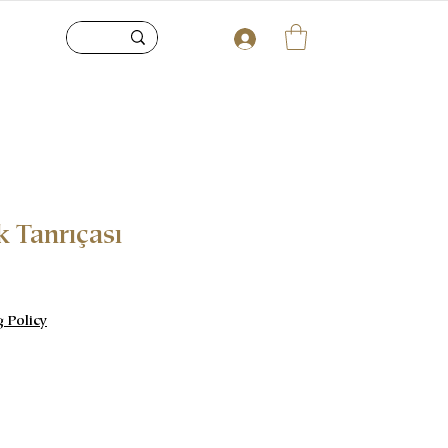
k Tanrıçası
g Policy