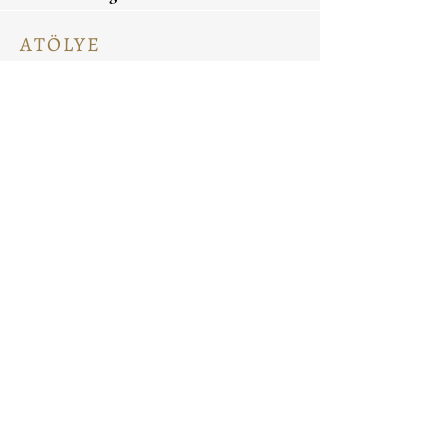
ATÖLYE
Ceramic Painting
Ceramic Workshops
Pottery Workshops
Sculpture Workshops
HAKKINDA
Bizi Tanıyın
Bize Ulaşın
Sitede ara