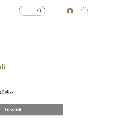
di
g Policy
Tükendi