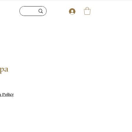
upa
g Policy