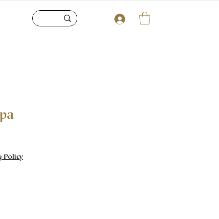
upa
g Policy