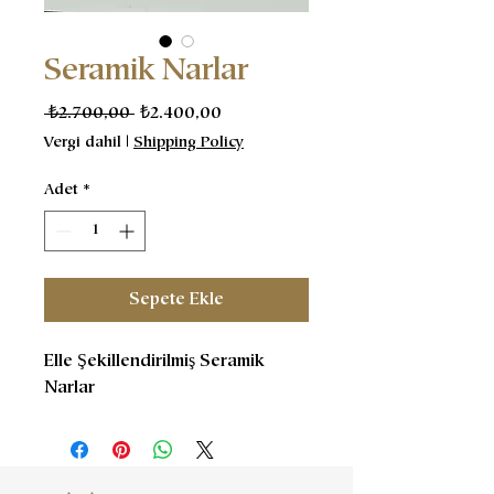
Seramik Narlar
Normal
İndirimli
 ₺2.700,00 
₺2.400,00
Fiyat
Fiyat
Vergi dahil
|
Shipping Policy
Adet
*
Sepete Ekle
Elle Şekillendirilmiş Seramik
Narlar