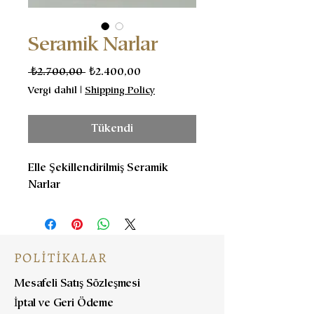
Seramik Narlar
Normal
İndirimli
 ₺2.700,00 
₺2.400,00
Fiyat
Fiyat
Vergi dahil
|
Shipping Policy
Tükendi
Elle Şekillendirilmiş Seramik
Narlar
POLİTİKALAR
Mesafeli Satış Sözleşmesi
İptal ve Geri Ödeme