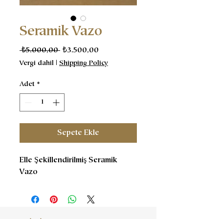
Seramik Vazo
Normal
İndirimli
 ₺5.000,00 
₺3.500,00
Fiyat
Fiyat
Vergi dahil
|
Shipping Policy
Adet
*
Sepete Ekle
Elle Şekillendirilmiş Seramik
Vazo