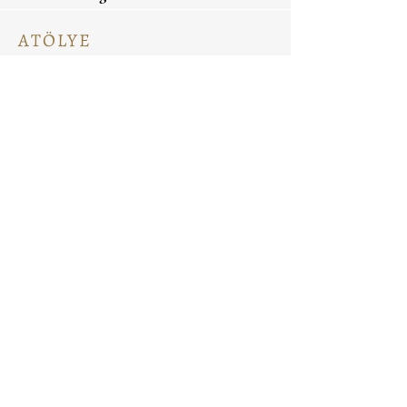
ATÖLYE
Ceramic Painting
Ceramic Workshops
Pottery Workshops
Sculpture Workshops
HAKKINDA
Bizi Tanıyın
Bize Ulaşın
Sitede ara