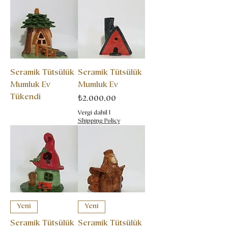
Seramik Tütsülük
Seramik Tütsülük
Mumluk Ev
Mumluk Ev
Tükendi
Fiyat
₺2.000,00
Vergi dahil
|
Shipping Policy
Yeni
Yeni
Seramik Tütsülük
Seramik Tütsülük