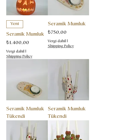
Seramik Mumluk
Yeni
Fiyat
₺750,00
Seramik Mumluk
Vergi dahil
|
Fiyat
₺1.400,00
Shipping Policy
Vergi dahil
|
Shipping Policy
Seramik Mumluk
Seramik Mumluk
Tükendi
Tükendi