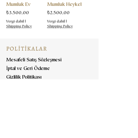
Mumluk Ev
Mumluk Heykel
Fiyat
Fiyat
₺3.500,00
₺2.500,00
Vergi dahil
|
Vergi dahil
|
Shipping Policy
Shipping Policy
POLİTİKALAR
Mesafeli Satış Sözleşmesi
İptal ve Geri Ödeme
Gizlilik Politikası
Nakliye Politikası
KOLEKSİYONLAR
Functional Ceramics
Decorative Art Objects
Collections