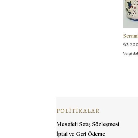
Serami
Normal
₺2.70
Vergi dah
POLİTİKALAR
Mesafeli Satış Sözleşmesi
İptal ve Geri Ödeme