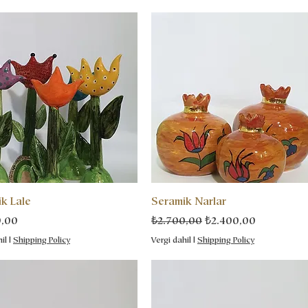
k Lale
Seramik Narlar
Normal Fiyat
İndirimli Fiyat
0,00
₺2.700,00
₺2.400,00
il
|
Shipping Policy
Vergi dahil
|
Shipping Policy