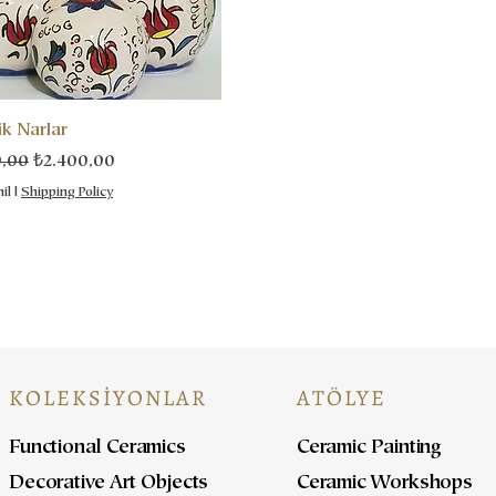
k Narlar
 Fiyat
İndirimli Fiyat
0,00
₺2.400,00
il
|
Shipping Policy
KOLEKSİYONLAR
ATÖLYE
Functional Ceramics
Ceramic Painting
Decorative Art Objects
Ceramic Workshops