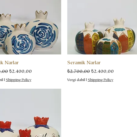
k Narlar
Seramik Narlar
 Fiyat
İndirimli Fiyat
Normal Fiyat
İndirimli Fiyat
0,00
₺2.400,00
₺2.700,00
₺2.400,00
il
|
Shipping Policy
Vergi dahil
|
Shipping Policy