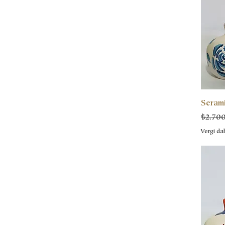
Serami
Normal
₺2.70
Vergi dah