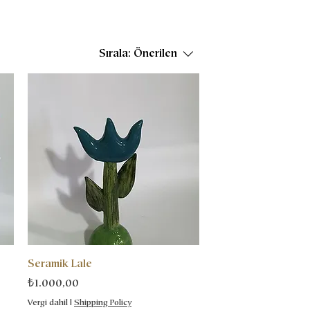
Sırala:
Önerilen
Seramik Lale
Fiyat
₺1.000,00
Vergi dahil
|
Shipping Policy