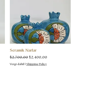
Seramik Narlar
Normal Fiyat
İndirimli Fiyat
₺2.700,00
₺2.400,00
Vergi dahil
|
Shipping Policy