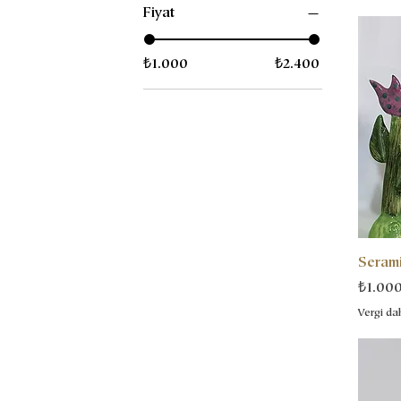
Fiyat
₺1.000
₺2.400
Serami
Fiyat
₺1.00
Vergi dah