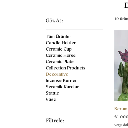
D
Göz At:
10 ürü
Tüm Ürünler
Candle Holder
Ceramic Cup
Ceramic Horse
Ceramic Plate
Collection Products
Decorative
Incense Burner
Seramik Karolar
Statue
Vase
Serami
Fiyat
₺1.00
Filtrele:
Vergi dah