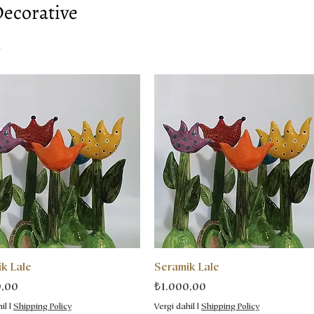
ecorative
n
k Lale
Seramik Lale
Fiyat
0,00
₺1.000,00
il
|
Shipping Policy
Vergi dahil
|
Shipping Policy